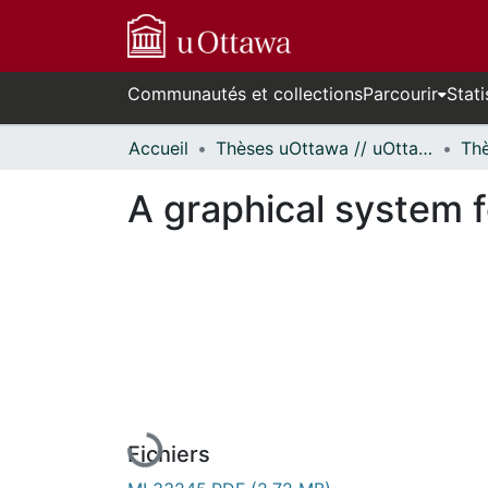
Communautés et collections
Parcourir
Stati
Accueil
Thèses uOttawa // uOttawa Theses
A graphical system f
En cours de chargement...
Fichiers