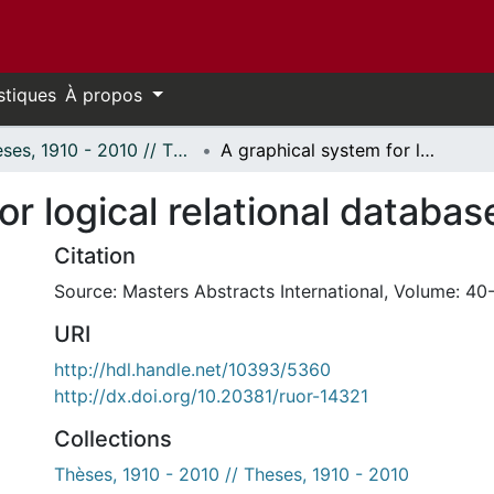
stiques
À propos
Thèses, 1910 - 2010 // Theses, 1910 - 2010
A graphical system for logical relational database design, GLORD.
or logical relational databa
Citation
Source: Masters Abstracts International, Volume: 40-
URI
http://hdl.handle.net/10393/5360
http://dx.doi.org/10.20381/ruor-14321
Collections
Thèses, 1910 - 2010 // Theses, 1910 - 2010