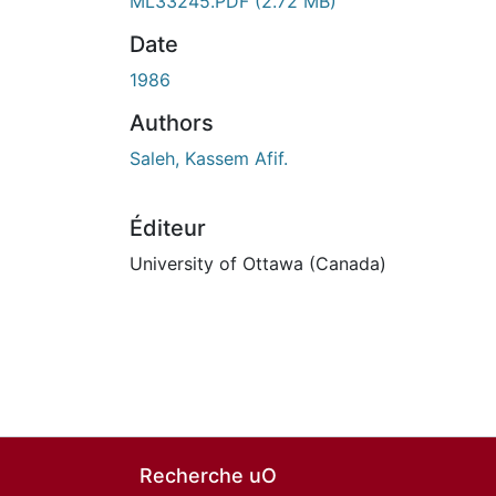
ML33245.PDF
(2.72 MB)
Date
1986
Authors
Saleh, Kassem Afif.
Éditeur
University of Ottawa (Canada)
Recherche uO