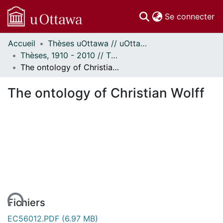
(c
Se connecter
Accueil
Thèses uOttawa // uOttawa Theses
Communautés
Thèses, 1910 - 2010 // Theses, 1910 - 2010
et collections
The ontology of Christian Wolff
Parcourir
Statistiques
The ontology of Christian Wolff
À propos
Fichiers
EC56012.PDF
(6.97 MB)