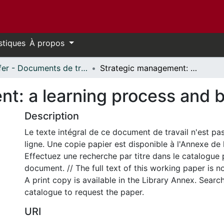
stiques
À propos
Telfer - Documents de travail // Telfer - Working Papers
Strategic management: a learning process and beyond
t: a learning process and 
Description
Le texte intégral de ce document de travail n'est pa
ligne. Une copie papier est disponible à l'Annexe de 
Effectuez une recherche par titre dans le catalogue 
document. // The full text of this working paper is no
A print copy is available in the Library Annex. Search 
catalogue to request the paper.
URI