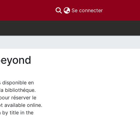
(current)
Se connecter
beyond
s disponible en
la bibliothéque.
pour réserver le
t available online.
by title in the