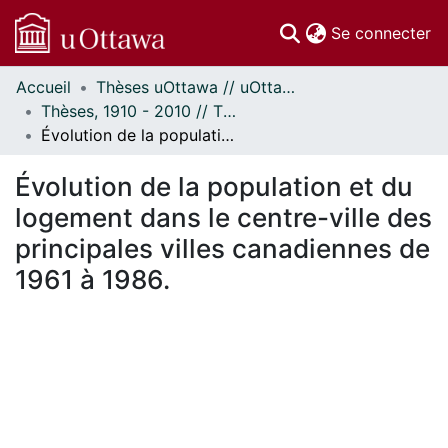
(c
Se connecter
Accueil
Thèses uOttawa // uOttawa Theses
Communautés
Thèses, 1910 - 2010 // Theses, 1910 - 2010
et collections
Évolution de la population et du logement dans le centre-ville des principales villes canadiennes de 1961 à 1986.
Parcourir
Statistiques
Évolution de la population et du
À propos
logement dans le centre-ville des
principales villes canadiennes de
1961 à 1986.