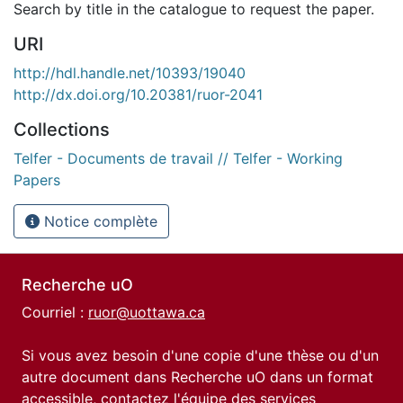
Search by title in the catalogue to request the paper.
URI
http://hdl.handle.net/10393/19040
http://dx.doi.org/10.20381/ruor-2041
Collections
Telfer - Documents de travail // Telfer - Working
Papers
Notice complète
Recherche uO
Courriel :
ruor@uottawa.ca
Si vous avez besoin d'une copie d'une thèse ou d'un
autre document dans Recherche uO dans un format
accessible, contactez l'équipe des
services