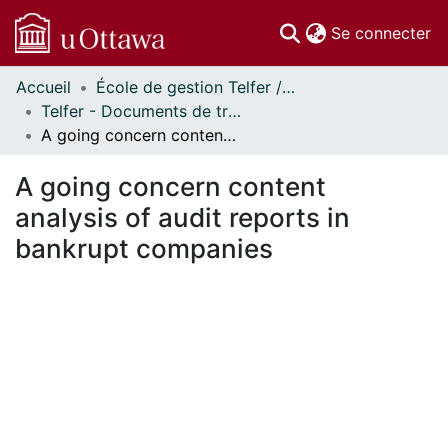
(c
Se connecter
Accueil
École de gestion Telfer // Telfer School of Management
Communautés
Telfer - Documents de travail // Telfer - Working Papers
et collections
A going concern content analysis of audit reports in bankrupt companies
Parcourir
Statistiques
A going concern content
À propos
analysis of audit reports in
bankrupt companies
En cours de chargement...