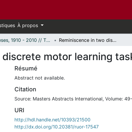
stiques
À propos
Thèses, 1910 - 2010 // Theses, 1910 - 2010
Reminiscence in two discrete motor learning tasks
discrete motor learning tas
Résumé
Abstract not available.
Citation
Source: Masters Abstracts International, Volume: 49-
URI
http://hdl.handle.net/10393/21500
http://dx.doi.org/10.20381/ruor-17547