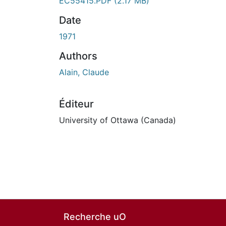
EC55415.PDF
(2.17 MB)
Date
1971
Authors
Alain, Claude
Éditeur
University of Ottawa (Canada)
Recherche uO