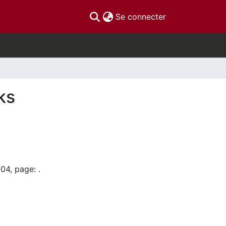
(current)
Se connecter
ks
04, page: .