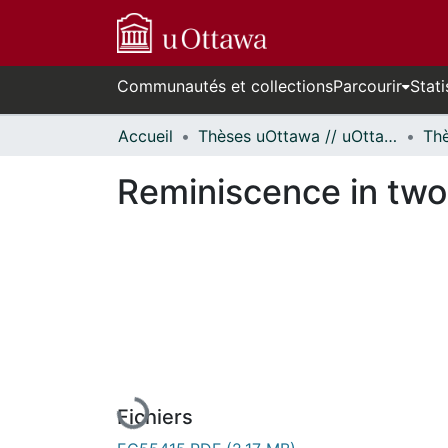
Communautés et collections
Parcourir
Stati
Accueil
Thèses uOttawa // uOttawa Theses
Reminiscence in two 
En cours de chargement...
Fichiers