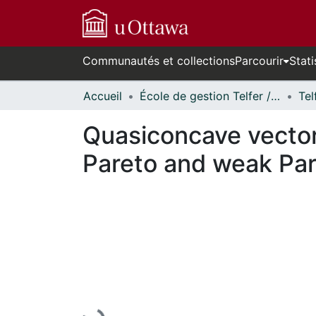
Communautés et collections
Parcourir
Stati
Accueil
École de gestion Telfer // Telfer School of Management
Quasiconcave vector
Pareto and weak Pare
En cours de chargement...