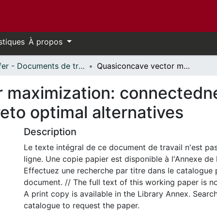
stiques
À propos
Telfer - Documents de travail // Telfer - Working Papers
Quasiconcave vector maximization: connectedness of the sets of Pareto and weak Pareto optimal alternatives
 maximization: connectedne
to optimal alternatives
Description
Le texte intégral de ce document de travail n'est pa
ligne. Une copie papier est disponible à l'Annexe de 
Effectuez une recherche par titre dans le catalogue 
document. // The full text of this working paper is no
A print copy is available in the Library Annex. Search 
catalogue to request the paper.