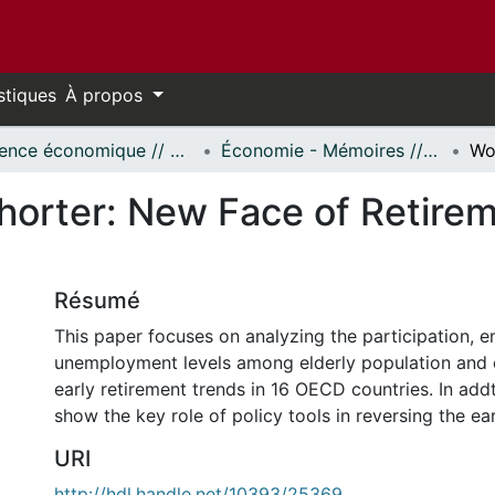
stiques
À propos
Science économique // Economics
Économie - Mémoires // Economics - Research Papers
horter: New Face of Retire
Résumé
This paper focuses on analyzing the participation, 
unemployment levels among elderly population and
early retirement trends in 16 OECD countries. In addt
show the key role of policy tools in reversing the ea
URI
http://hdl.handle.net/10393/25369