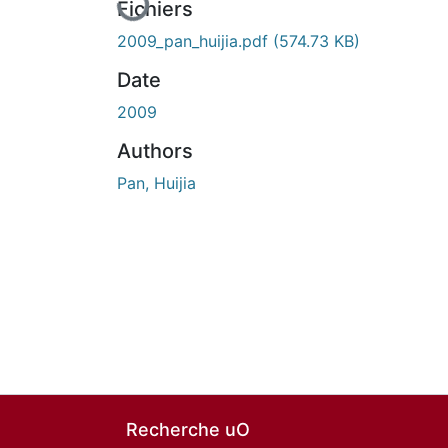
Fichiers
2009_pan_huijia.pdf
(574.73 KB)
Date
2009
Authors
Pan, Huijia
Recherche uO