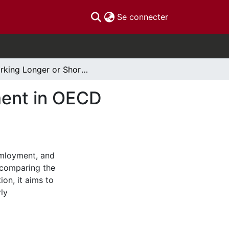
(current)
Se connecter
Working Longer or Shorter: New Face of Retirement in OECD countries
ment in OECD
emloyment, and
 comparing the
ion, it aims to
rly