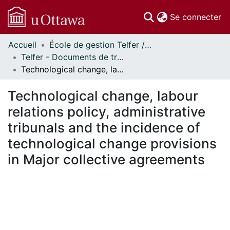
(c
Se connecter
Accueil
École de gestion Telfer // Telfer School of Management
Communautés
Telfer - Documents de travail // Telfer - Working Papers
et collections
Technological change, labour relations policy, administrative tribunals and the incidence of technological change provisions in Major collective agreements
Parcourir
Statistiques
Technological change, labour
À propos
relations policy, administrative
tribunals and the incidence of
technological change provisions
in Major collective agreements