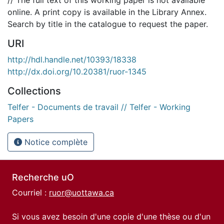
online. A print copy is available in the Library Annex.
Search by title in the catalogue to request the paper.
URI
http://hdl.handle.net/10393/18338
http://dx.doi.org/10.20381/ruor-1345
Collections
Telfer - Documents de travail // Telfer - Working
Papers
Notice complète
Recherche uO
Courriel :
ruor@uottawa.ca
Si vous avez besoin d'une copie d'une thèse ou d'un