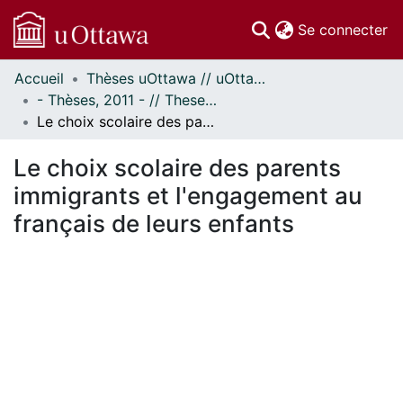
(c
Se connecter
Accueil
Thèses uOttawa // uOttawa Theses
Communautés
- Thèses, 2011 - // Theses, 2011 -
et collections
Le choix scolaire des parents immigrants et l'engagement au français de leurs enfants
Parcourir
Statistiques
Le choix scolaire des parents
À propos
immigrants et l'engagement au
français de leurs enfants
ent...