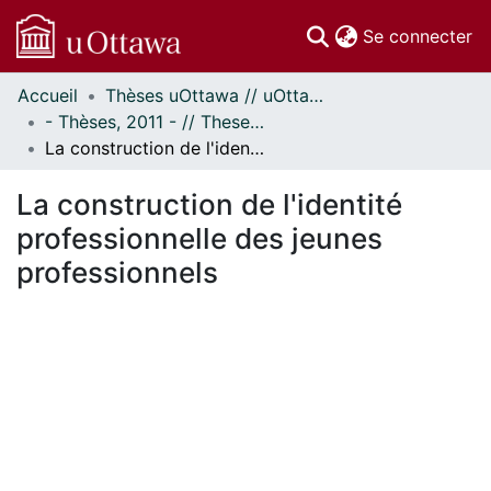
(c
Se connecter
Accueil
Thèses uOttawa // uOttawa Theses
Communautés
- Thèses, 2011 - // Theses, 2011 -
et collections
La construction de l'identité professionnelle des jeunes professionnels
Parcourir
Statistiques
La construction de l'identité
À propos
professionnelle des jeunes
professionnels