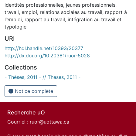
identités professionnelles
,
jeunes professionnels
,
travail
,
emploi
,
relations sociales au travail
,
rapport à
l’emploi
,
rapport au travail
,
intégration au travail et
typologie
URI
http://hdl.handle.net/10393/20377
http://dx.doi.org/10.20381/ruor-5028
Collections
- Thèses, 2011 - // Theses, 2011 -
Notice complète
Recherche uO
Courriel :
ruor@uottawa.ca