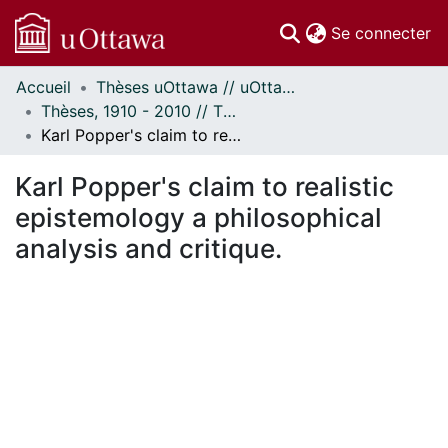
(c
Se connecter
Accueil
Thèses uOttawa // uOttawa Theses
Communautés
Thèses, 1910 - 2010 // Theses, 1910 - 2010
et collections
Karl Popper's claim to realistic epistemology a philosophical analysis and critique.
Parcourir
Statistiques
Karl Popper's claim to realistic
À propos
epistemology a philosophical
analysis and critique.
chargement...