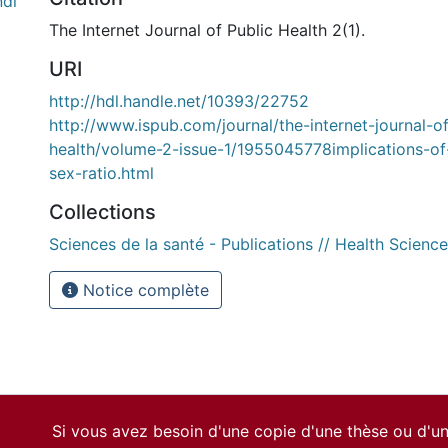
ndi
The Internet Journal of Public Health 2(1).
URI
http://hdl.handle.net/10393/22752
http://www.ispub.com/journal/the-internet-journal-of
health/volume-2-issue-1/1955045778implications-of
sex-ratio.html
Collections
Sciences de la santé - Publications // Health Science
Notice complète
Si vous avez besoin d'une copie d'une thèse ou d'