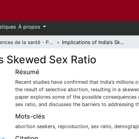
stiques
À propos
Sciences de la santé - Publications // Health Sciences - Publications
Implications of India’s Skewed Sex Ratio
a’s Skewed Sex Ratio
Résumé
Recent studies have confirmed that India’s millions of
the result of selective abortion, resulting in a skewed
paper explores some of the possible consequences 
sex ratio, and discusses the barriers to addressing th
Mots-clés
abortion seekers
,
reproduction
,
sex ratio
,
demograp
Citation