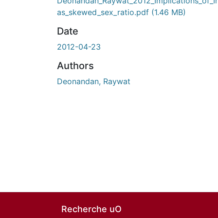
Deonandan_Raywat_2012_Implications_of_I
as_skewed_sex_ratio.pdf
(1.46 MB)
Date
2012-04-23
Authors
Deonandan, Raywat
Recherche uO