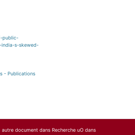
-public-
-india-s-skewed-
s - Publications
un autre document dans Recherche uO dans