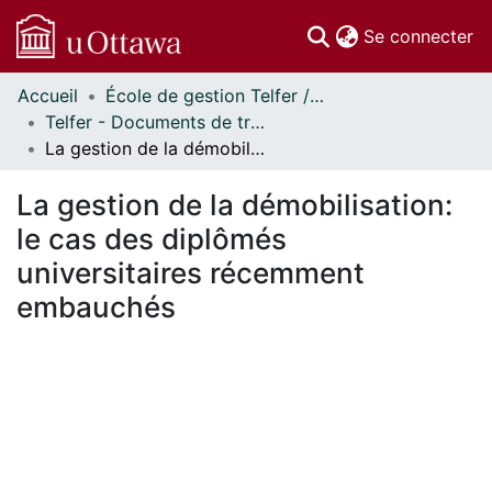
(c
Se connecter
Accueil
École de gestion Telfer // Telfer School of Management
Communautés
Telfer - Documents de travail // Telfer - Working Papers
et collections
La gestion de la démobilisation: le cas des diplômés universitaires récemment embauchés
Parcourir
Statistiques
La gestion de la démobilisation:
À propos
le cas des diplômés
universitaires récemment
embauchés