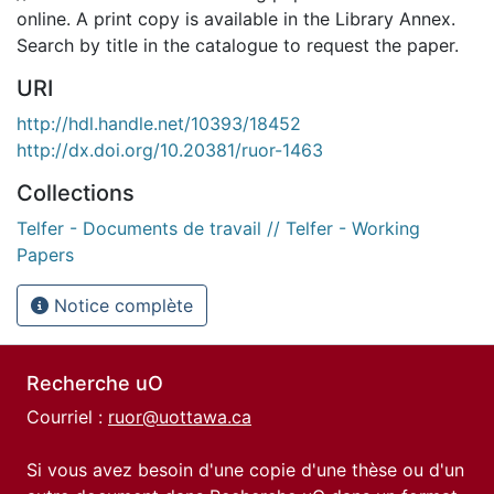
online. A print copy is available in the Library Annex.
Search by title in the catalogue to request the paper.
URI
http://hdl.handle.net/10393/18452
http://dx.doi.org/10.20381/ruor-1463
Collections
Telfer - Documents de travail // Telfer - Working
Papers
Notice complète
Recherche uO
Courriel :
ruor@uottawa.ca
Si vous avez besoin d'une copie d'une thèse ou d'un