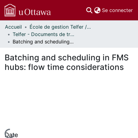
(c
Se connecter
Accueil
École de gestion Telfer // Telfer School of Management
Communautés
Telfer - Documents de travail // Telfer - Working Papers
et collections
Batching and scheduling in FMS hubs: flow time considerations
Parcourir
Statistiques
Batching and scheduling in FMS
À propos
hubs: flow time considerations
En cours de chargement...
Date