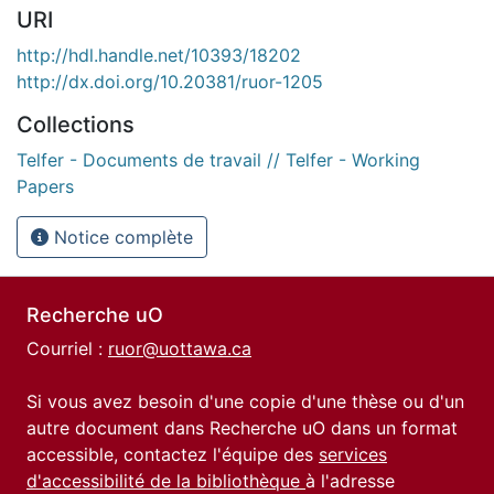
URI
http://hdl.handle.net/10393/18202
http://dx.doi.org/10.20381/ruor-1205
Collections
Telfer - Documents de travail // Telfer - Working
Papers
Notice complète
Recherche uO
Courriel :
ruor@uottawa.ca
Si vous avez besoin d'une copie d'une thèse ou d'un
autre document dans Recherche uO dans un format
accessible, contactez l'équipe des
services
d'accessibilité de la bibliothèque
à l'adresse