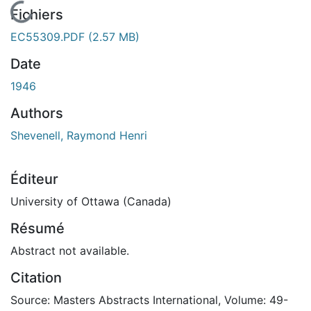
En cours de chargement...
Fichiers
EC55309.PDF
(2.57 MB)
Date
1946
Authors
Shevenell, Raymond Henri
Éditeur
University of Ottawa (Canada)
Résumé
Abstract not available.
Citation
Source: Masters Abstracts International, Volume: 49-