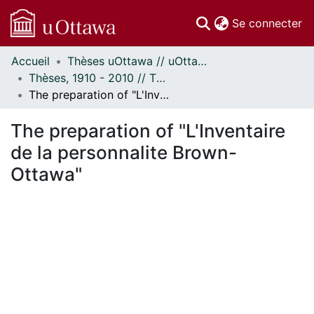
(c
Se connecter
Accueil
Thèses uOttawa // uOttawa Theses
Communautés
Thèses, 1910 - 2010 // Theses, 1910 - 2010
et collections
The preparation of "L'Inventaire de la personnalite Brown-Ottawa"
Parcourir
Statistiques
The preparation of "L'Inventaire
À propos
de la personnalite Brown-
Ottawa"