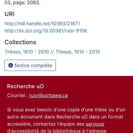
03, page: 2083.
URI
http://hdl.handle.net/10393/21871
http://dx.doi.org/10.20381/ruor-9156
Collections
Thèses, 1910 - 2010 // Theses, 1910 - 2010
Notice complète
Recherche uO
Courriel :
ruor@uottawa.ca
Si vous avez besoin d'une copie d'une thèse ou d'un
autre document dans Recherche uO dans un format
accessible, contactez l'équipe des
services
d'accessibilité de la bibliothèque
à l'adresse