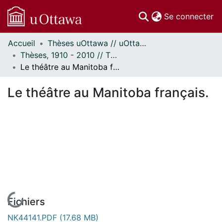
(c
Se connecter
Accueil
Thèses uOttawa // uOttawa Theses
Communautés
Thèses, 1910 - 2010 // Theses, 1910 - 2010
et collections
Le théâtre au Manitoba français.
Parcourir
Statistiques
Le théâtre au Manitoba français.
À propos
En cours de chargement...
Fichiers
NK44141.PDF
(17.68 MB)