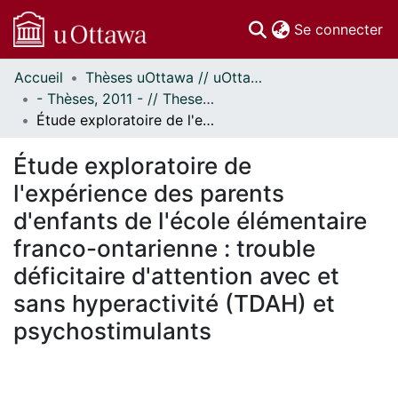
(c
Se connecter
Accueil
Thèses uOttawa // uOttawa Theses
Communautés
- Thèses, 2011 - // Theses, 2011 -
et collections
Étude exploratoire de l'expérience des parents d'enfants de l'école élémentaire franco-ontarienne : trouble déficitaire d'attention avec et sans hyperactivité (TDAH) et psychostimulants
Parcourir
Statistiques
Étude exploratoire de
À propos
l'expérience des parents
d'enfants de l'école élémentaire
franco-ontarienne : trouble
déficitaire d'attention avec et
sans hyperactivité (TDAH) et
psychostimulants