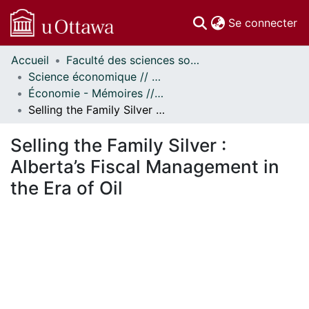
(c
Se connecter
Accueil
Faculté des sciences sociales // Faculty of Social Sciences
Communautés
Science économique // Economics
et collections
Économie - Mémoires // Economics - Research Papers
Parcourir
Selling the Family Silver : Alberta’s Fiscal Management in the Era of Oil
Statistiques
À propos
Selling the Family Silver :
Alberta’s Fiscal Management in
the Era of Oil