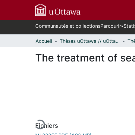
Communautés et collections
Parcourir
Stati
Accueil
Thèses uOttawa // uOttawa Theses
The treatment of se
En cours de chargement...
Fichiers