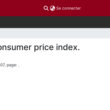
(current)
Se connecter
onsumer price index.
07, page: .