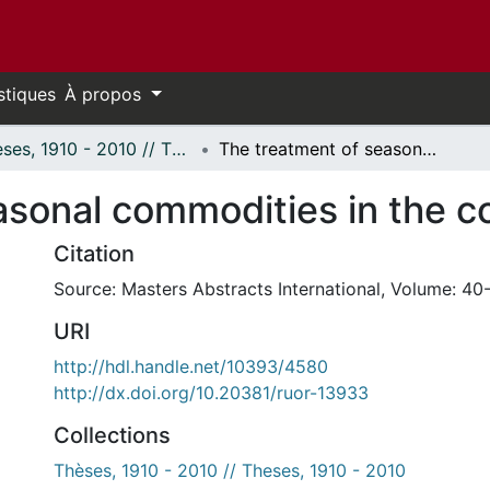
stiques
À propos
Thèses, 1910 - 2010 // Theses, 1910 - 2010
The treatment of seasonal commodities in the consumer price index.
asonal commodities in the c
Citation
Source: Masters Abstracts International, Volume: 40-
URI
http://hdl.handle.net/10393/4580
http://dx.doi.org/10.20381/ruor-13933
Collections
Thèses, 1910 - 2010 // Theses, 1910 - 2010