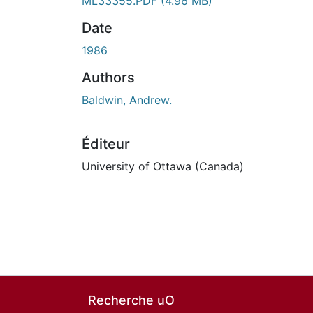
ML33355.PDF
(4.96 MB)
Date
1986
Authors
Baldwin, Andrew.
Éditeur
University of Ottawa (Canada)
Recherche uO