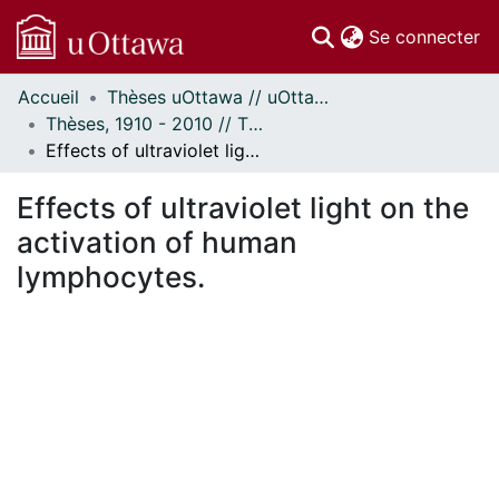
(c
Se connecter
Accueil
Thèses uOttawa // uOttawa Theses
Communautés
Thèses, 1910 - 2010 // Theses, 1910 - 2010
et collections
Effects of ultraviolet light on the activation of human lymphocytes.
Parcourir
Statistiques
Effects of ultraviolet light on the
À propos
activation of human
lymphocytes.
En cours de chargement...