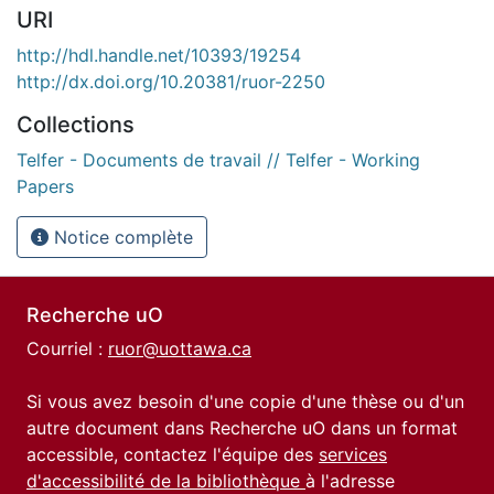
URI
http://hdl.handle.net/10393/19254
http://dx.doi.org/10.20381/ruor-2250
Collections
Telfer - Documents de travail // Telfer - Working
Papers
Notice complète
Recherche uO
Courriel :
ruor@uottawa.ca
Si vous avez besoin d'une copie d'une thèse ou d'un
autre document dans Recherche uO dans un format
accessible, contactez l'équipe des
services
d'accessibilité de la bibliothèque
à l'adresse