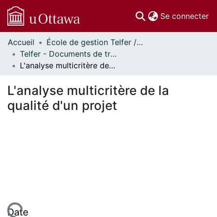
(c
Se connecter
Accueil
École de gestion Telfer // Telfer School of Management
Communautés
Telfer - Documents de travail // Telfer - Working Papers
et collections
L'analyse multicritère de la qualité d'un projet
Parcourir
Statistiques
L'analyse multicritère de la
À propos
qualité d'un projet
Date