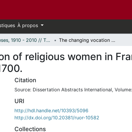
stiques
À propos
Thèses, 1910 - 2010 // Theses, 1910 - 2010
The changing vocation of religious women in France and New France case studies, 1600-1700.
on of religious women in F
1700.
Citation
Source: Dissertation Abstracts International, Volume:
URI
http://hdl.handle.net/10393/5096
http://dx.doi.org/10.20381/ruor-10582
Collections