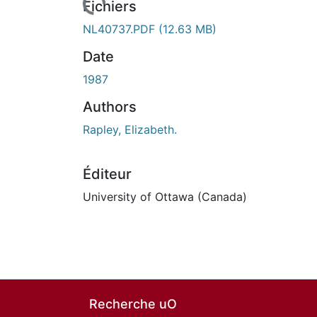
n cours de chargement...
Fichiers
NL40737.PDF
(12.63 MB)
Date
1987
Authors
Rapley, Elizabeth.
Éditeur
University of Ottawa (Canada)
Recherche uO