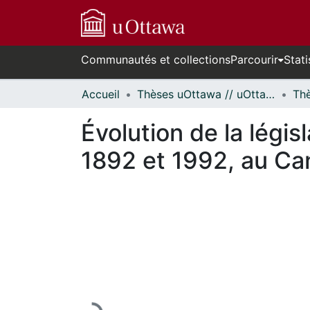
Communautés et collections
Parcourir
Stati
Accueil
Thèses uOttawa // uOttawa Theses
Évolution de la légis
1892 et 1992, au Ca
En cours de chargement...