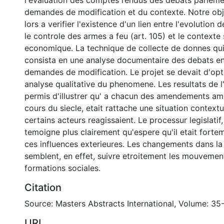
l'evaluation des comptes rendus des debats parleme
demandes de modification et du contexte. Notre obje
lors a verifier l'existence d'un lien entre l'evolution d
le controle des armes a feu (art. 105) et le contexte 
economique. La technique de collecte de donnes qui 
consista en une analyse documentaire des debats e
demandes de modification. Le projet se devait d'opt
analyse qualitative du phenomene. Les resultats de l
permis d'illustrer qu' a chacun des amendements ame
cours du siecle, etait rattache une situation contextu
certains acteurs reagissaient. Le processur legislatif,
temoigne plus clairement qu'espere qu'il etait forte
ces influences exterieures. Les changements dans la 
semblent, en effet, suivre etroitement les mouvemen
formations sociales.
Citation
Source: Masters Abstracts International, Volume: 35
URI