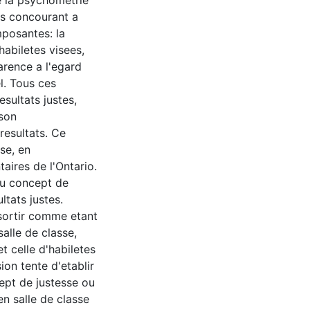
de la psychometrie
ts concourant a
mposantes: la
habiletes visees,
arence a l'egard
l. Tous ces
esultats justes,
 son
resultats. Ce
sse, en
aires de l'Ontario.
du concept de
ltats justes.
ssortir comme etant
alle de classe,
 celle d'habiletes
ion tente d'etablir
ept de justesse ou
 en salle de classe