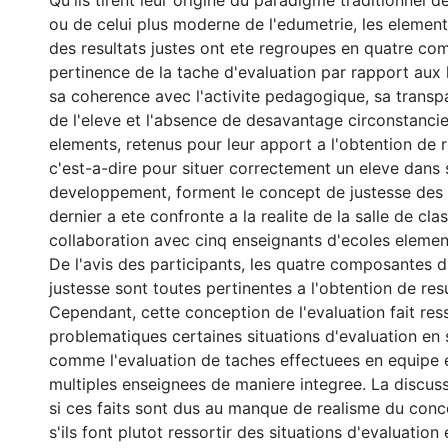
Qu'ils tirent leur origine du paradigme traditionnel 
ou de celui plus moderne de l'edumetrie, les elemen
des resultats justes ont ete regroupes en quatre co
pertinence de la tache d'evaluation par rapport aux 
sa coherence avec l'activite pedagogique, sa transp
de l'eleve et l'absence de desavantage circonstancie
elements, retenus pour leur apport a l'obtention de r
c'est-a-dire pour situer correctement un eleve dans
developpement, forment le concept de justesse des 
dernier a ete confronte a la realite de la salle de cla
collaboration avec cinq enseignants d'ecoles element
De l'avis des participants, les quatre composantes 
justesse sont toutes pertinentes a l'obtention de resu
Cependant, cette conception de l'evaluation fait re
problematiques certaines situations d'evaluation en s
comme l'evaluation de taches effectuees en equipe et
multiples enseignees de maniere integree. La discuss
si ces faits sont dus au manque de realisme du conc
s'ils font plutot ressortir des situations d'evaluation