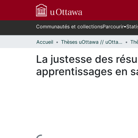
Communautés et collections
Parcourir
Stati
Accueil
Thèses uOttawa // uOttawa Theses
La justesse des résul
apprentissages en sa