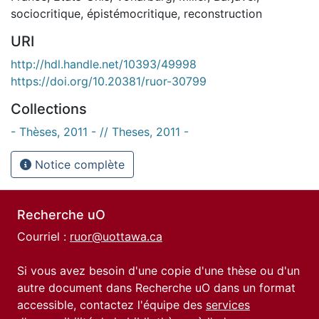
sociocritique
,
épistémocritique
,
reconstruction
URI
http://hdl.handle.net/10393/49998
https://doi.org/10.20381/ruor-30799
Collections
- Thèses, 2011 - // Theses, 2011 -
Notice complète
Recherche uO
Courriel :
ruor@uottawa.ca
Si vous avez besoin d'une copie d'une thèse ou d'un
autre document dans Recherche uO dans un format
accessible, contactez l'équipe des
services