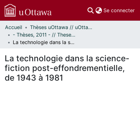
(c
Se connecter
Accueil
Thèses uOttawa // uOttawa Theses
Communautés
- Thèses, 2011 - // Theses, 2011 -
et collections
La technologie dans la science-fiction post-effondrementielle, de 1943 à 1981
Parcourir
Statistiques
La technologie dans la science-
À propos
fiction post-effondrementielle,
de 1943 à 1981