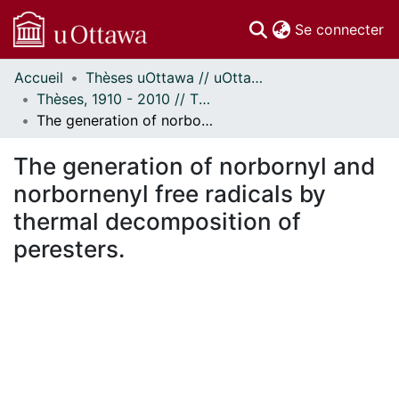
(c
Se connecter
Accueil
Thèses uOttawa // uOttawa Theses
Communautés
Thèses, 1910 - 2010 // Theses, 1910 - 2010
et collections
The generation of norbornyl and norbornenyl free radicals by thermal decomposition of peresters.
Parcourir
Statistiques
The generation of norbornyl and
À propos
norbornenyl free radicals by
thermal decomposition of
peresters.