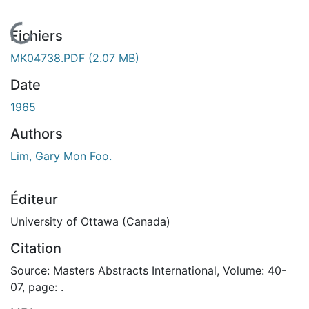
En cours de chargement...
Fichiers
MK04738.PDF
(2.07 MB)
Date
1965
Authors
Lim, Gary Mon Foo.
Éditeur
University of Ottawa (Canada)
Citation
Source: Masters Abstracts International, Volume: 40-
07, page: .