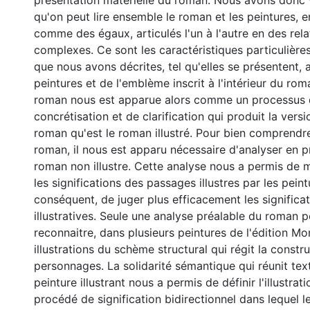
présentation matérielle du roman. Nous avons donc
qu'on peut lire ensemble le roman et les peintures, e
comme des égaux, articulés l'un à l'autre en des rel
complexes. Ce sont les caractéristiques particulières
que nous avons décrites, tel qu'elles se présentent, a
peintures et de l'emblème inscrit à l'intérieur du roma
roman nous est apparue alors comme un processus d'
concrétisation et de clarification qui produit la versi
roman qu'est le roman illustré. Pour bien comprendre 
roman, il nous est apparu nécessaire d'analyser en pr
roman non illustre. Cette analyse nous a permis de
les significations des passages illustres par les peint
conséquent, de juger plus efficacement les significa
illustratives. Seule une analyse préalable du roman 
reconnaitre, dans plusieurs peintures de l'édition Mo
illustrations du schème structural qui régit la constr
personnages. La solidarité sémantique qui réunit texte
peinture illustrant nous a permis de définir l'illustr
procédé de signification bidirectionnel dans lequel l