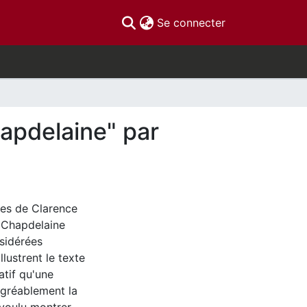
(current)
Se connecter
hapdelaine" par
ures de Clarence
a Chapdelaine
sidérées
lustrent le texte
tif qu'une
 agréablement la