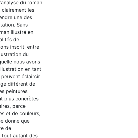
. L'analyse du roman
s clairement les
rendre une des
ltation. Sans
man illustré en
lités de
ons inscrit, entre
lustration du
quelle nous avons
llustration en tant
 peuvent éclaircir
ge différent de
les peintures
nt plus concrètes
aires, parce
es et de couleurs,
 se donne que
xe de
te tout autant des