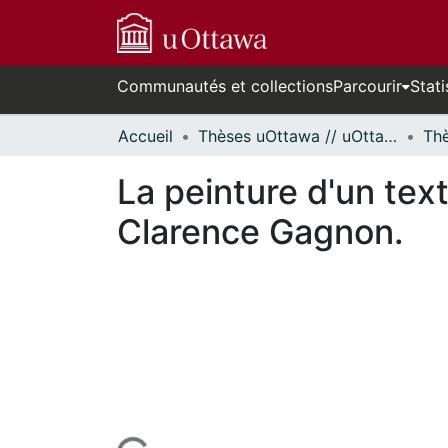
Communautés et collections
Parcourir
Stati
Accueil
Thèses uOttawa // uOttawa Theses
La peinture d'un text
Clarence Gagnon.
cours de chargement...