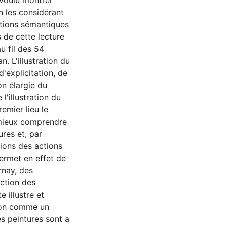
 voulu montrer
n les considérant
ations sémantiques
 de cette lecture
u fil des 54
n. L'illustration du
explicitation, de
on élargie du
l'illustration du
emier lieu le
 mieux comprendre
ures et, par
tions des actions
permet en effet de
rnay, des
uction des
 illustre et
ation comme un
es peintures sont a