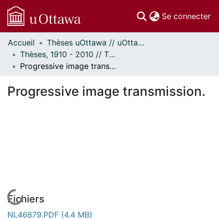
(c
Se connecter
Accueil
Thèses uOttawa // uOttawa Theses
Communautés
Thèses, 1910 - 2010 // Theses, 1910 - 2010
et collections
Progressive image transmission.
Parcourir
Statistiques
Progressive image transmission.
À propos
En cours de chargement...
Fichiers
NL46879.PDF
(4.4 MB)