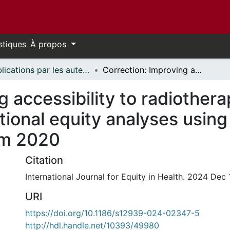
stiques
À propos
Publications par les auteurs d'uOttawa publiés par BioMed Central // uOttawa authored publications from BioMed Central
Correction: Improving accessibility to radiotherapy services in Cali, Colombia: cross-sectional equity analyses using open data and big data travel times from 2020
 accessibility to radiotherap
ional equity analyses using
rom 2020
Citation
International Journal for Equity in Health. 2024 Dec 
URI
https://doi.org/10.1186/s12939-024-02347-5
http://hdl.handle.net/10393/49980