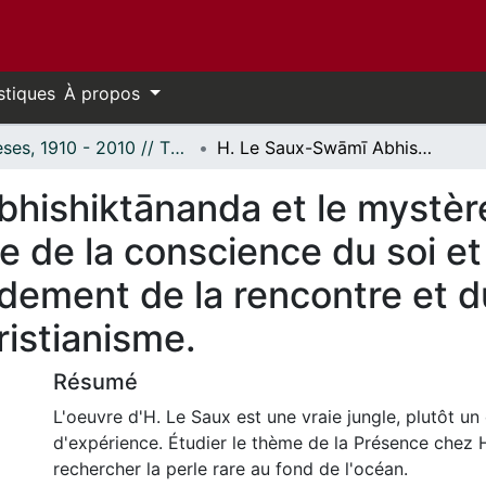
stiques
À propos
Thèses, 1910 - 2010 // Theses, 1910 - 2010
H. Le Saux-Swāmī Abhishiktānanda et le mystère de la présence : l'expérience advaitine de la conscience du soi et la contemplation de la Trinité comme fondement de la rencontre et du dialogue entre l'hindouisme et le christianisme.
hishiktānanda et le mystère
ne de la conscience du soi e
dement de la rencontre et d
ristianisme.
Résumé
L'oeuvre d'H. Le Saux est une vraie jungle, plutôt un
d'expérience. Étudier le thème de la Présence chez H
rechercher la perle rare au fond de l'océan.