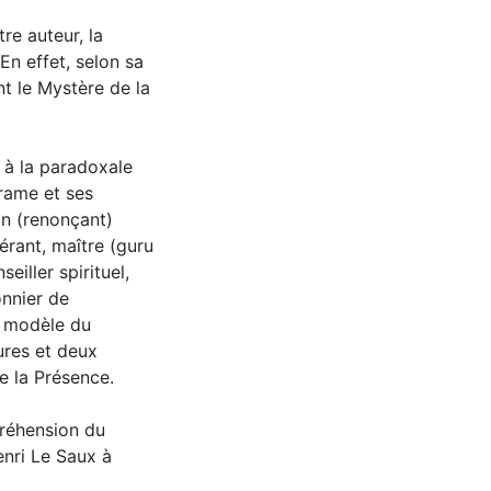
re auteur, la
En effet, selon sa
t le Mystère de la
 à la paradoxale
drame et ses
in (renonçant)
érant, maître (guru
eiller spirituel,
onnier de
et modèle du
ures et deux
e la Présence.
préhension du
enri Le Saux à