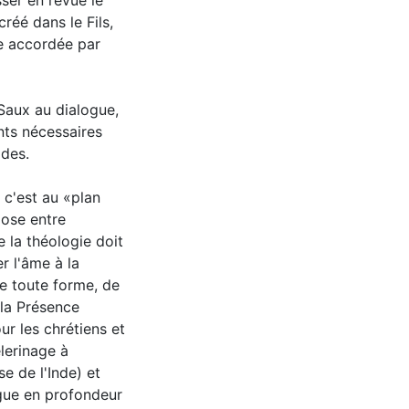
ser en revue le
réé dans le Fils,
le accordée par
 Saux au dialogue,
nts nécessaires
odes.
c'est au «plan
mose entre
e la théologie doit
er l'âme à la
de toute forme, de
 la Présence
r les chrétiens et
èlerinage à
e de l'Inde) et
ogue en profondeur