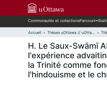
Communautés et collections
Parcourir
Stati
Accueil
Thèses uOttawa // uOttawa Theses
H. Le Saux-Swāmī Ab
l'expérience advaiti
la Trinité comme fon
l'hindouisme et le ch