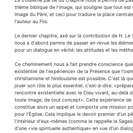
La troisième partie du chapitre nous a permis de pas
thème biblique de l'image, qui souligne que tout est c
Image du Père, et ceci pour traduire la place centra
l'auteur au Fils.
Le dernier chapitre, axé sur la contribution de H. Le
nous a d'abord permis de passer en revue les éléme
pour un dialogue en vérité: les attitudes et les méth
Ce cheminement nous a fait prendre conscience que 
existentiel de l'expérience» de la Présence que l'os
christianisme et hindouisme est possible. C'est là qu
jouer son rôle le plus essentiel, c'est-à-dire: «prépar
rencontre existentielle avec le Dieu vivant, au-delà 
toute image, de tout concept». Cette expérience de
constitue alors un appel et comporte une mission pou
pour l'Église. Cela implique le devoir premier d'un p
l'intérieur d'eux-mêmes (comme le rappelle la Sagess
d'une «vie spirituelle authentique» en vue d'un dial