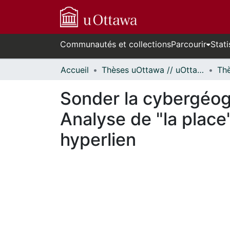
Communautés et collections
Parcourir
Stati
Accueil
Thèses uOttawa // uOttawa Theses
Sonder la cybergéog
Analyse de "la place
hyperlien
En cours de chargement...