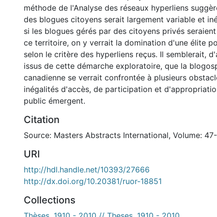
méthode de l'Analyse des réseaux hyperliens suggèr
des blogues citoyens serait largement variable et in
si les blogues gérés par des citoyens privés seraient
ce territoire, on y verrait la domination d'une élite po
selon le critère des hyperliens reçus. Il semblerait, d'
issus de cette démarche exploratoire, que la blogos
canadienne se verrait confrontée à plusieurs obstac
inégalités d'accès, de participation et d'appropriati
public émergent.
Citation
Source: Masters Abstracts International, Volume: 47
URI
http://hdl.handle.net/10393/27666
http://dx.doi.org/10.20381/ruor-18851
Collections
Thèses, 1910 - 2010 // Theses, 1910 - 2010