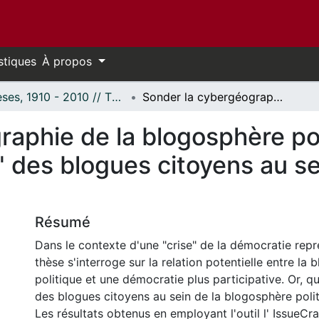
stiques
À propos
Thèses, 1910 - 2010 // Theses, 1910 - 2010
Sonder la cybergéographie de la blogosphère politique canadienne: Analyse de "la place" des blogues citoyens au sein d'un réseau hyperlien
raphie de la blogosphère po
" des blogues citoyens au se
Résumé
Dans le contexte d'une "crise" de la démocratie repr
thèse s'interroge sur la relation potentielle entre la
politique et une démocratie plus participative. Or, qu
des blogues citoyens au sein de la blogosphère poli
Les résultats obtenus en employant l'outil l' IssueCra