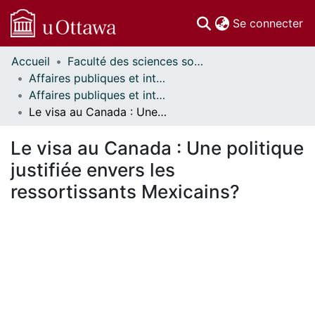
(c
Se connecter
Accueil
Faculté des sciences sociales // Faculty of Social Sciences
Communautés
Affaires publiques et internationales // Public and International Affairs
et collections
Affaires publiques et internationales - Mémoires // Public and International Affairs - Research Papers
Parcourir
Le visa au Canada : Une politique justifiée envers les ressortissants Mexicains?
Statistiques
À propos
Le visa au Canada : Une politique
justifiée envers les
ressortissants Mexicains?