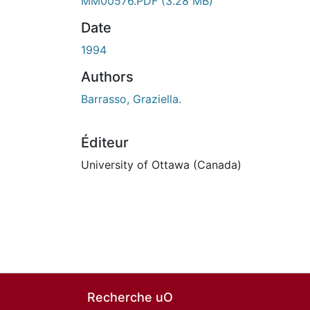
MM00576.PDF
(3.28 MB)
Date
1994
Authors
Barrasso, Graziella.
Éditeur
University of Ottawa (Canada)
Recherche uO