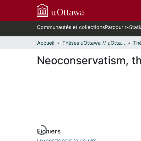
Communautés et collections
Parcourir
Stati
Accueil
Thèses uOttawa // uOttawa Theses
Neoconservatism, the
En cours de chargement...
Fichiers