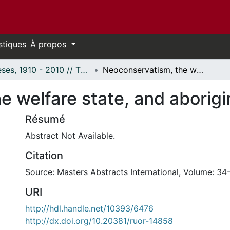
stiques
À propos
Thèses, 1910 - 2010 // Theses, 1910 - 2010
Neoconservatism, the welfare state, and aboriginals in Canada.
 welfare state, and aborigi
Résumé
Abstract Not Available.
Citation
Source: Masters Abstracts International, Volume: 34
URI
http://hdl.handle.net/10393/6476
http://dx.doi.org/10.20381/ruor-14858