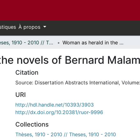
stiques
À propos
Thèses, 1910 - 2010 // Theses, 1910 - 2010
Woman as herald in the novels of Bernard Malamud.
the novels of Bernard Mala
Citation
Source: Dissertation Abstracts International, Volume:
URI
http://hdl.handle.net/10393/3903
http://dx.doi.org/10.20381/ruor-9996
Collections
Thèses, 1910 - 2010 // Theses, 1910 - 2010