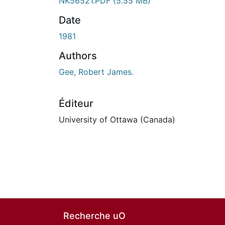
NK56521.PDF
(5.55 MB)
Date
1981
Authors
Gee, Robert James.
Éditeur
University of Ottawa (Canada)
Recherche uO