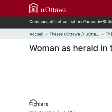
Communautés et collections
Parcourir
Stati
Accueil
Thèses uOttawa // uOttawa Theses
Woman as herald in 
urs de chargement...
Fichiers