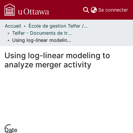
(c
Se connecter
Accueil
École de gestion Telfer // Telfer School of Management
Communautés
Telfer - Documents de travail // Telfer - Working Papers
et collections
Using log-linear modeling to analyze merger activity
Parcourir
Statistiques
Using log-linear modeling to
À propos
analyze merger activity
Date