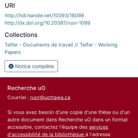
URI
http://hdl.handle.net/10393/18098
http://dx.doi.org/10.20381/ruor-1099
Collections
Telfer - Documents de travail // Telfer - Working
Papers
Notice complète
Recherche uO
Courriel :
ruor@uottawa.ca
Si vous avez besoin d'une copie d'une thèse ou d'un
autre document dans Recherche uO dans un format
accessible, contactez l'équipe des
services
d'accessibilité de la bibliothèque
à l'adresse