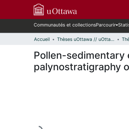
Communautés et collections
Parcourir
Stati
Accueil
Thèses uOttawa // uOttawa Theses
Pollen-sedimentary 
palynostratigraphy o
En cours de chargement...