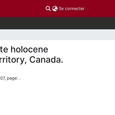
(current)
Se connecter
ate holocene
ritory, Canada.
07, page: .