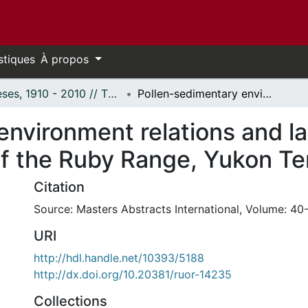
stiques
À propos
Thèses, 1910 - 2010 // Theses, 1910 - 2010
Pollen-sedimentary environment relations and late holocene palynostratigraphy of the Ruby Range, Yukon Territory, Canada.
environment relations and l
f the Ruby Range, Yukon Ter
Citation
Source: Masters Abstracts International, Volume: 40-
URI
http://hdl.handle.net/10393/5188
http://dx.doi.org/10.20381/ruor-14235
Collections