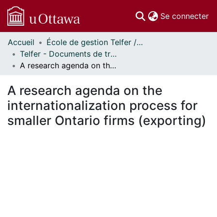
(c
Se connecter
Accueil
École de gestion Telfer // Telfer School of Management
Communautés
Telfer - Documents de travail // Telfer - Working Papers
et collections
A research agenda on the internationalization process for smaller Ontario firms (exporting)
Parcourir
Statistiques
A research agenda on the
À propos
internationalization process for
smaller Ontario firms (exporting)