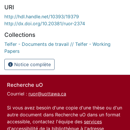
URI
http://hdl.handle.net/10393/19379
http://dx.doi.org/10.20381/ruor-2374
Collections
Telfer - Documents de travail // Telfer - Working
Papers
Notice complète
Recherche uO
Courriel :
ruor@uottawa.ca
Si vous avez besoin d'une copie d'une thèse ou d'un
autre document dans Recherche uO dans un format
accessible, contactez l'équipe des
services
d'accessibilité de la bibliothèque
à l'adresse