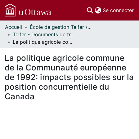
(c
Se connecter
Accueil
École de gestion Telfer // Telfer School of Management
Communautés
Telfer - Documents de travail // Telfer - Working Papers
et collections
La politique agricole commune de la Communauté européenne de 1992: impacts possibles sur la position concurrentielle du Canada
Parcourir
Statistiques
La politique agricole commune
À propos
de la Communauté européenne
de 1992: impacts possibles sur la
position concurrentielle du
Canada
En cours de chargement...