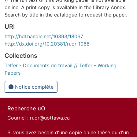
online. A print copy is available in the Library Annex.
Search by title in the catalogue to request the paper.
URI
http://hdl.handle.net/10393/18067
http://dx.doi.org/10.20381/ruor-1068
Collections
Telfer - Documents de travail // Telfer - Working
Papers
Notice complète
Recherche uO
Courriel :
ruor@uottawa.ca
Si vous avez besoin d'une copie d'une thèse ou d'un