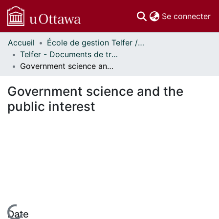
(c
Se connecter
Accueil
École de gestion Telfer // Telfer School of Management
Communautés
Telfer - Documents de travail // Telfer - Working Papers
et collections
Government science and the public interest
Parcourir
Statistiques
Government science and the
À propos
public interest
Date