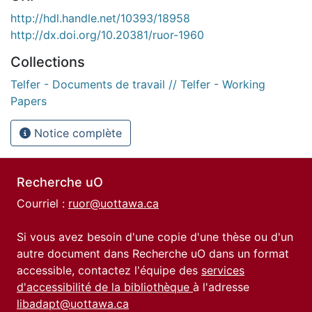
http://hdl.handle.net/10393/18958
http://dx.doi.org/10.20381/ruor-1960
Collections
Telfer - Documents de travail // Telfer - Working
Papers
Notice complète
Recherche uO
Courriel :
ruor@uottawa.ca
Si vous avez besoin d'une copie d'une thèse ou d'un
autre document dans Recherche uO dans un format
accessible, contactez l'équipe des
services
d'accessibilité de la bibliothèque
à l'adresse
libadapt@uottawa.ca