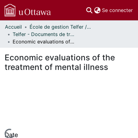
(c
Se connecter
Accueil
École de gestion Telfer // Telfer School of Management
Communautés
Telfer - Documents de travail // Telfer - Working Papers
et collections
Economic evaluations of the treatment of mental illness
Parcourir
Statistiques
Economic evaluations of the
À propos
treatment of mental illness
Date