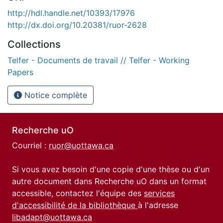
http://hdl.handle.net/10393/17976
http://dx.doi.org/10.20381/ruor-2628
Collections
Telfer - Documents de travail // Telfer - Working
Papers
Notice complète
Recherche uO
Courriel :
ruor@uottawa.ca
Si vous avez besoin d'une copie d'une thèse ou d'un
autre document dans Recherche uO dans un format
accessible, contactez l'équipe des
services
d'accessibilité de la bibliothèque
à l'adresse
libadapt@uottawa.ca