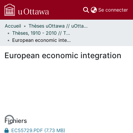
(c
Se connecter
Accueil
Thèses uOttawa // uOttawa Theses
Communautés
Thèses, 1910 - 2010 // Theses, 1910 - 2010
et collections
European economic integration
Parcourir
À propos
European economic integration
ent...
Fichiers
EC55729.PDF
(7.73 MB)