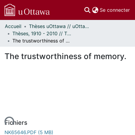
(c
Se connecter
Accueil
Thèses uOttawa // uOttawa Theses
Communautés
Thèses, 1910 - 2010 // Theses, 1910 - 2010
et collections
The trustworthiness of memory.
Parcourir
Statistiques
The trustworthiness of memory.
À propos
Fichiers
NK65646.PDF
(5 MB)