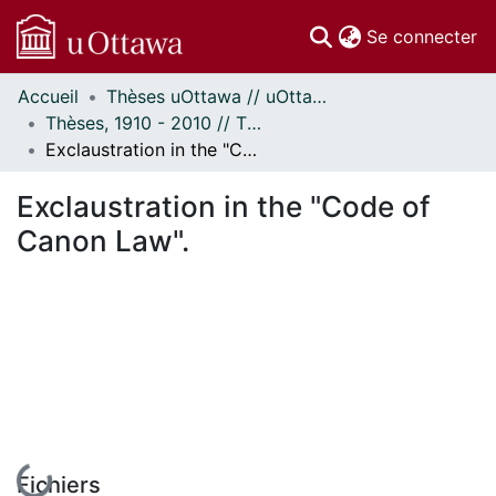
(c
Se connecter
Accueil
Thèses uOttawa // uOttawa Theses
Communautés
Thèses, 1910 - 2010 // Theses, 1910 - 2010
et collections
Exclaustration in the "Code of Canon Law".
Parcourir
Statistiques
Exclaustration in the "Code of
À propos
Canon Law".
En cours de chargement...
Fichiers