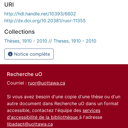
URI
http://hdl.handle.net/10393/6602
http://dx.doi.org/10.20381/ruor-11355
Collections
Thèses, 1910 - 2010 // Theses, 1910 - 2010
Notice complète
Recherche uO
Courriel :
ruor@uottawa.ca
Si vous avez besoin d'une copie d'une thèse ou d'un
autre document dans Recherche uO dans un format
accessible, contactez l'équipe des
services
d'accessibilité de la bibliothèque
à l'adresse
libadapt@uottawa.ca