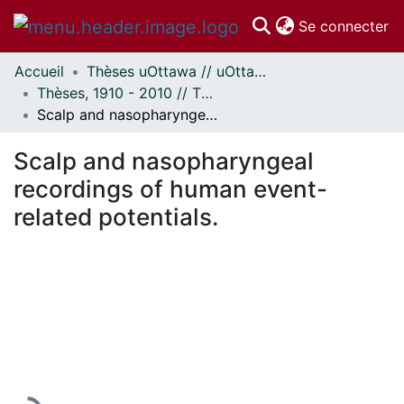
(c
Se connecter
Accueil
Thèses uOttawa // uOttawa Theses
Communautés
Thèses, 1910 - 2010 // Theses, 1910 - 2010
et collections
Scalp and nasopharyngeal recordings of human event-related potentials.
Parcourir
Statistiques
Scalp and nasopharyngeal
À propos
recordings of human event-
related potentials.
En cours de chargement...