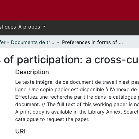
stiques
À propos
Telfer - Documents de travail // Telfer - Working Papers
Preferences in forms of participation: a cross-cultural comparison
 of participation: a cross-c
Description
Le texte intégral de ce document de travail n'est pa
ligne. Une copie papier est disponible à l'Annexe de 
Effectuez une recherche par titre dans le catalogue 
document. // The full text of this working paper is no
A print copy is available in the Library Annex. Search 
catalogue to request the paper.
URI