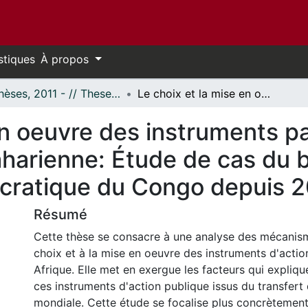
stiques
À propos
- Thèses, 2011 - // Theses, 2011 -
Le choix et la mise en oeuvre des instruments participatifs dans les pays d'Afrique subsaharienne: Étude de cas du budget participatif en République démocratique du Congo depuis 2012
en oeuvre des instruments par
harienne: Étude de cas du b
cratique du Congo depuis 
Résumé
Cette thèse se consacre à une analyse des mécanis
choix et à la mise en oeuvre des instruments d'actio
Afrique. Elle met en exergue les facteurs qui expliqu
ces instruments d'action publique issus du transfert
mondiale. Cette étude se focalise plus concrètement