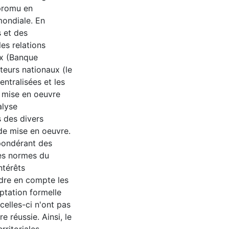
 promu en
ondiale. En
s et des
es relations
ux (Banque
teurs nationaux (le
entralisées et les
a mise en oeuvre
alyse
 des divers
de mise en oeuvre.
épondérant des
les normes du
ntérêts
ndre en compte les
ptation formelle
celles-ci n'ont pas
 réussie. Ainsi, le