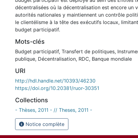
budget participatif est déployé au sein des Entités te
décentralisées où la décentralisation est encore un v
autorités nationales y maintiennent un contrôle polit
le clientélisme à la tête des exécutifs locaux, limitan
budget participatif.
Mots-clés
Budget participatif
,
Transfert de politiques
,
Instrume
publique
,
Décentralisation
,
RDC
,
Banque mondiale
URI
http://hdl.handle.net/10393/46230
https://doi.org/10.20381/ruor-30351
Collections
- Thèses, 2011 - // Theses, 2011 -
Notice complète