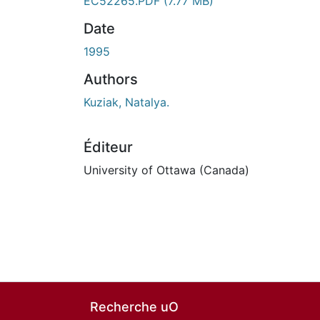
EC52265.PDF
(7.77 MB)
Date
1995
Authors
Kuziak, Natalya.
Éditeur
University of Ottawa (Canada)
Recherche uO