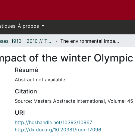
stiques
À propos
Thèses, 1910 - 2010 // Theses, 1910 - 2010
The environmental impact of the winter Olympic games.
mpact of the winter Olympi
Résumé
Abstract not available.
Citation
Source: Masters Abstracts International, Volume: 45
URI
http://hdl.handle.net/10393/10967
http://dx.doi.org/10.20381/ruor-17096