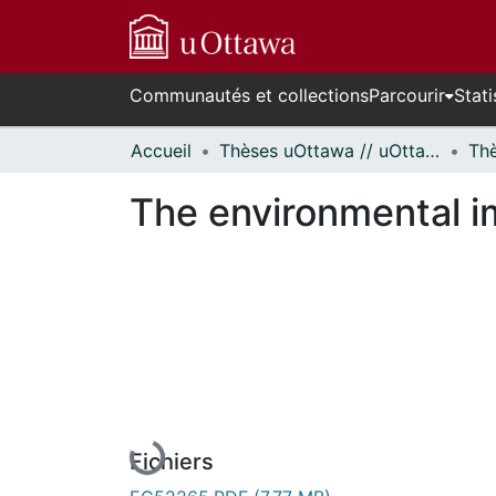
Communautés et collections
Parcourir
Stati
Accueil
Thèses uOttawa // uOttawa Theses
The environmental i
En cours de chargement...
Fichiers