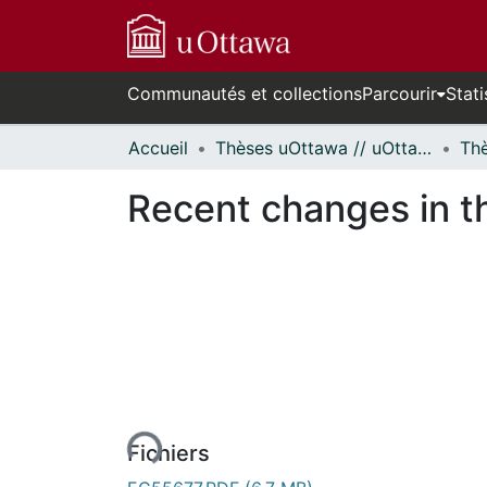
Communautés et collections
Parcourir
Stati
Accueil
Thèses uOttawa // uOttawa Theses
Recent changes in t
rs de chargement...
Fichiers