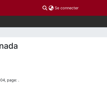
(current)
Se connecter
anada
04, page: .