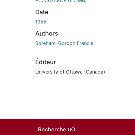
EC55677.PDF
(6.7 MB)
Date
1955
Authors
Boreham, Gordon Francis
Éditeur
University of Ottawa (Canada)
Recherche uO