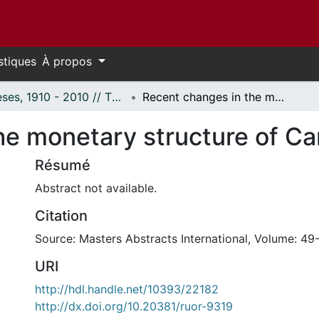
stiques
À propos
Thèses, 1910 - 2010 // Theses, 1910 - 2010
Recent changes in the monetary structure of Canada
he monetary structure of C
Résumé
Abstract not available.
Citation
Source: Masters Abstracts International, Volume: 49-
URI
http://hdl.handle.net/10393/22182
http://dx.doi.org/10.20381/ruor-9319