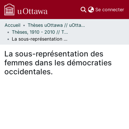
(c
Se connecter
Accueil
Thèses uOttawa // uOttawa Theses
Communautés
Thèses, 1910 - 2010 // Theses, 1910 - 2010
et collections
La sous-représentation des femmes dans les démocraties occidentales.
Parcourir
Statistiques
La sous-représentation des
À propos
femmes dans les démocraties
occidentales.